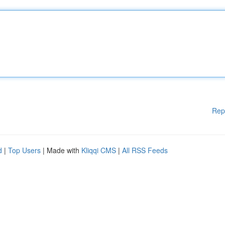
Rep
d
|
Top Users
| Made with
Kliqqi CMS
|
All RSS Feeds