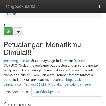
Home
listingbookmarks
Togg
navi
Home
1
Petualangan Menarikmu
Dimulai!!
jesseseqg931992
412 days ago
News
Discuss
CUPUTOTO siap mengajakmu pada petualangan seru yang tak
terlupakan! Ikutlah dengan kami di dunia virtual yang penuh
warna dan misteri. Temukan dirimu tempat-tempat fantastis,
bertemu karakter unik, dan memecahkan
https://fab-
directory.com/listings13242319/mulailah-petualangan-seru
Comments
Who Upvoted
Comments