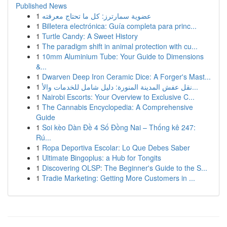
Published News
1
عضوية سمارترز: كل ما تحتاج معرفته
1
Billetera electrónica: Guía completa para princ...
1
Turtle Candy: A Sweet History
1
The paradigm shift in animal protection with cu...
1
10mm Aluminium Tube: Your Guide to Dimensions
&...
1
Dwarven Deep Iron Ceramic Dice: A Forger's Mast...
1
نقل عفش المدينة المنورة: دليل شامل للخدمات والأ...
1
Nairobi Escorts: Your Overview to Exclusive C...
1
The Cannabis Encyclopedia: A Comprehensive
Guide
1
Soi kèo Dàn Đề 4 Số Đồng Nai – Thống kê 247:
Rú...
1
Ropa Deportiva Escolar: Lo Que Debes Saber
1
Ultimate Bingoplus: a Hub for Tongits
1
Discovering OLSP: The Beginner's Guide to the S...
1
Tradie Marketing: Getting More Customers in ...