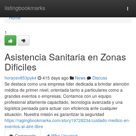
Home
listingbookmarks
Togg
navi
Home
1
Asistencia Sanitaria en Zonas
Dificiles
horacev853pyk4
415 days ago
News
Discuss
Se destaca como una empresa líder dedicada a brindar atención
médica de primer nivel, orientada tanto a particulares como a
grandes eventos o empresas. Contamos con un equipo
profesional altamente capacitado, tecnología avanzada y una
logística pensada para actuar con eficiencia ante cualquier
situación. Nuestra misión es garantizar la seguridad
https://ragingbookmarks.com/story19728234/cuidado-medico-en-
eventos-al-aire-libre
Comments
Who Upvoted