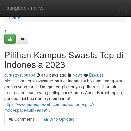
Home
listingbookmarks
Togg
navi
Home
1
Pilihan Kampus Swasta Top di
Indonesia 2023
cyruslzvs960164
419 days ago
News
Discuss
Memilih kampus swasta terbaik di Indonesia bisa jadi merupakan
proses yang rumit. Dengan begitu banyak pilihan, sulit untuk
mengetahui mana yang paling cocok untuk Anda. Beruntunglah,
panduan ini hadir untuk membantu!
https://www.aupeopleweb.com.au/au/home.php?
mod=space&uid=994915
Comments
Who Upvoted