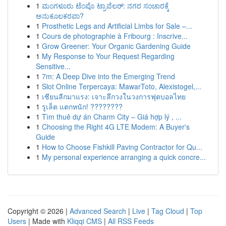
1
ಮಂಗಳೂರು ಟೆಂಪೊ ಟ್ರಾವೆಲರ್: ನಗರ ಸಂಚಾರಕ್ಕೆ
ಅನುಕೂಲಕರವಾ?
1
Prosthetic Legs and Artificial Limbs for Sale –...
1
Cours de photographie à Fribourg : Inscrive...
1
Grow Greener: Your Organic Gardening Guide
1
My Response to Your Request Regarding
Sensitive...
1
7m: A Deep Dive into the Emerging Trend
1
Slot Online Terpercaya: MawarToto, Alexistogel,...
1
เซียนลีกมาแรง: เจาะลึกวงในวงการฟุตบอลไทย
1
รูเล็ต แตกหนัก! ????????
1
Tìm thuê dự án Charm City – Giá hợp lý , ...
1
Choosing the Right 4G LTE Modem: A Buyer's
Guide
1
How to Choose Fishkill Paving Contractor for Qu...
1
My personal experience arranging a quick concre...
Copyright © 2026 |
Advanced Search
|
Live
|
Tag Cloud
|
Top
Users
| Made with
Kliqqi CMS
|
All RSS Feeds