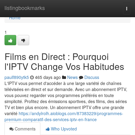
Home
listingbookmarks
Togg
navi
Home
1
Films en Direct : Pourquoi
l'IPTV Change Vos Habitudes
paulf890ytk5
465 days ago
News
Discuss
L'IPTV vous permet d'accéder à une large variété de chaînes
télévisées en direct et sur demande. Avec un abonnement IPTV,
vous pouvez regarder vos programmes préférés en toute
simplicité. Profitez des émissions sportives, des films, des séries
TV et bien plus encore. Un abonnement IPTV offre une grande
variété
https://andylrolh.aioblogs.com/87383229/programmes-
premium-comparatif-des-services-iptv-en-france
Comments
Who Upvoted