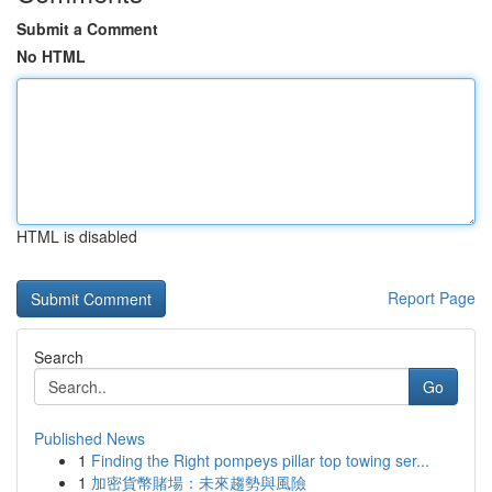
Submit a Comment
No HTML
HTML is disabled
Report Page
Search
Go
Published News
1
Finding the Right pompeys pillar top towing ser...
1
加密貨幣賭場：未來趨勢與風險