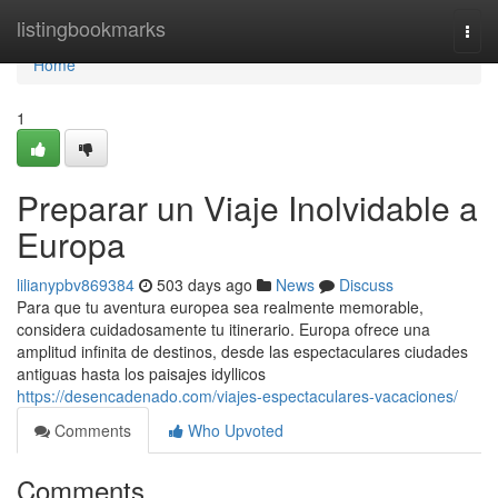
Home
listingbookmarks
Togg
navi
Home
1
Preparar un Viaje Inolvidable a
Europa
lilianypbv869384
503 days ago
News
Discuss
Para que tu aventura europea sea realmente memorable,
considera cuidadosamente tu itinerario. Europa ofrece una
amplitud infinita de destinos, desde las espectaculares ciudades
antiguas hasta los paisajes idyllicos
https://desencadenado.com/viajes-espectaculares-vacaciones/
Comments
Who Upvoted
Comments