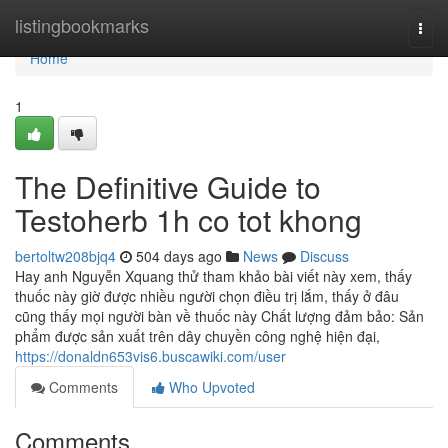
Home
listingbookmarks
Togg
navi
Home
1
The Definitive Guide to
Testoherb 1h co tot khong
bertoltw208bjq4
504 days ago
News
Discuss
Hay anh Nguyễn Xquang thử tham khảo bài viết này xem, thấy
thuốc này giờ được nhiều người chọn điều trị lắm, thấy ở đâu
cũng thấy mọi người bàn về thuốc này Chất lượng đảm bảo: Sản
phẩm được sản xuất trên dây chuyền công nghệ hiện đại,
https://donaldn653vis6.buscawiki.com/user
Comments
Who Upvoted
Comments