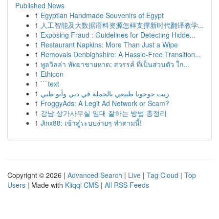
Published News
1
Egyptian Handmade Souvenirs of Egypt
1
人工智能及大数据语料资源怎样支撑新时代翻译教学...
1
Exposing Fraud : Guidelines for Detecting Hidde...
1
Restaurant Napkins: More Than Just a Wipe
1
Removals Denbighshire: A Hassle-Free Transition...
1
พูลวิลล่า พัทยาชายหาด: สวรรค์ ที่เป็นส่วนตัว ใก...
1
Ethicon
1
```text
1
زيت جوجوبا طبيعي بالجملة في دبي وأبو ظبي
1
FroggyAds: A Legit Ad Network or Scam?
1
강남 상가사무실 임대 잘하는 방법 총정리
1
Jinx88: เข้าสู่ระบบง่ายๆ ทำตามนี้!
Copyright © 2026 |
Advanced Search
|
Live
|
Tag Cloud
|
Top
Users
| Made with
Kliqqi CMS
|
All RSS Feeds