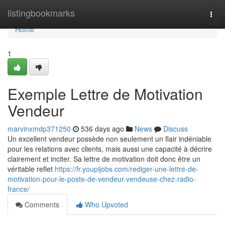
Home
listingbookmarks
Togg
navi
Home
1
Exemple Lettre de Motivation
Vendeur
marvinxmdp371250
536 days ago
News
Discuss
Un excellent vendeur possède non seulement un flair indéniable
pour les relations avec clients, mais aussi une capacité à décrire
clairement et inciter. Sa lettre de motivation doit donc être un
véritable reflet
https://fr.youpijobs.com/rediger-une-lettre-de-
motivation-pour-le-poste-de-vendeur-vendeuse-chez-radio-
france/
Comments
Who Upvoted