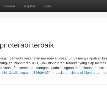
Groups
Register
Login
pnoterapi terbaik
n dengan penyedia kesehatan merupakan dasar untuk menyampaikan ke
angkan. hipnoterapi ICH, klinik hipnoterapi terdekat yang siap memba
mosional. Penyembuhan mengacu pada kelegaan dari tekanan emosion
ich48013.kylieblog.com/32609465/the-basic-principles-of-hipnoterapi-ter