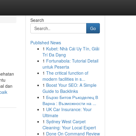
Search
Go
Published News
1
Kubet: Nhà Cái Uy Tín, Giải
Trí Đa Dạng
1
Fortunabola: Tutorial Detail
untuk Peserta
1
The critical function of
sehatan
modern facilities in s...
ntu
1
Boost Your SEO: A Simple
al dan
Guide to Backlinks
baik
1
Бързо Битов Ръкоделец В
Варна : Възможности на ...
1
UK Car Insurance: Your
Ultimate
1
Sydney West Carpet
Cleaning: Your Local Expert
1
Done On Command Review