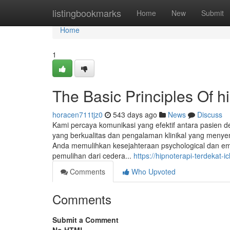
Home
listingbookmarks
Home
New
Submit
Home
1
The Basic Principles Of hi
horacen711tjz0
543 days ago
News
Discuss
Kami percaya komunikasi yang efektif antara pasie
yang berkualitas dan pengalaman klinikal yang menyen
Anda memulihkan kesejahteraan psychological dan e
pemulihan dari cedera...
https://hipnoterapi-terdekat-
Comments
Who Upvoted
Comments
Submit a Comment