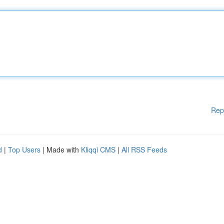
Rep
d
|
Top Users
| Made with
Kliqqi CMS
|
All RSS Feeds