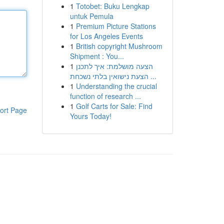
1
Totobet: Buku Lengkap
untuk Pemula
1
Premium Picture Stations
for Los Angeles Events
1
British copyright Mushroom
Shipment : You...
1
הצעה מושלמת: איך לתכנן
הצעת נישואין בלתי נשכחת ...
1
Understanding the crucial
function of research ...
1
Golf Carts for Sale: Find
ort Page
Yours Today!