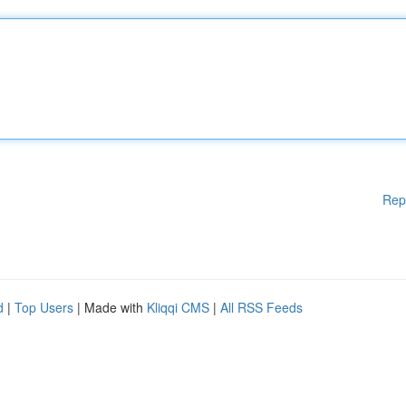
Rep
d
|
Top Users
| Made with
Kliqqi CMS
|
All RSS Feeds