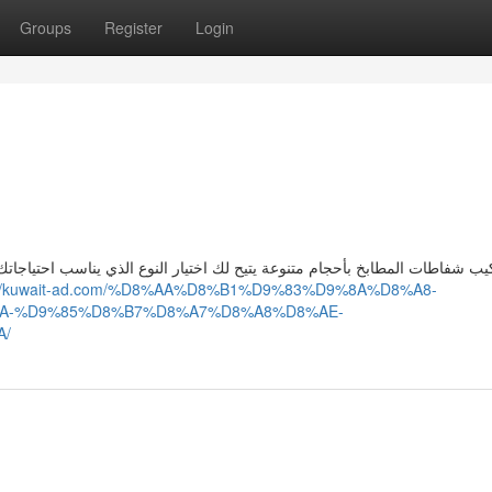
Groups
Register
Login
يب شفاطات المطابخ بأحجام متنوعة يتيح لك اختيار النوع الذي يناسب احتياج
s://kuwait-ad.com/%D8%AA%D8%B1%D9%83%D9%8A%D8%A8-
A-%D9%85%D8%B7%D8%A7%D8%A8%D8%AE-
A/