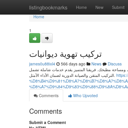
Home
listingbookmarks
Home
New
Submit
Home
1
تركيب تهوية ديوانيات
james0u88ixl4
566 days ago
News
Discuss
اتك ومساحة مطبخك. فريقنا المتميز يقدم خدمات شاملة تشمل
التركيب المتقن والصيانة الدورية لضمان الأداء الأمثل.
http
%D8%B4%D9%81%D8%A7%D8%B7%D8%A7%D8%A
%D8%A7%D9%84%D9%83%D9%88%D9%8A%D8%A
Comments
Who Upvoted
Comments
Submit a Comment