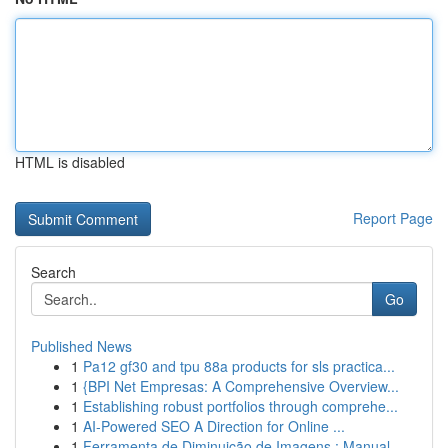
HTML is disabled
Report Page
Search
Go
Published News
1
Pa12 gf30 and tpu 88a products for sls practica...
1
{BPI Net Empresas: A Comprehensive Overview...
1
Establishing robust portfolios through comprehe...
1
AI-Powered SEO A Direction for Online ...
1
Ferramenta de Diminuição de Imagens : Manual...