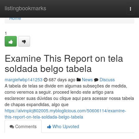
Home
listingbookmarks
Togg
navi
Home
1
Examine This Report on tela
soldada belgo tabela
margiefwbp141253
687 days ago
News
Discuss
A tabela de telas se divide em algumas subseções de medida,
como veremos a seguir. proceed lendo este artigo para
esclarecer suas dúvidas ou clique aqui para acessar nossa tabela
de chapas expandidas, algo que
https://alvinplcj802005.mybloglicious.com/50606114/examine-
this-report-on-tela-soldada-belgo-tabela
Comments
Who Upvoted